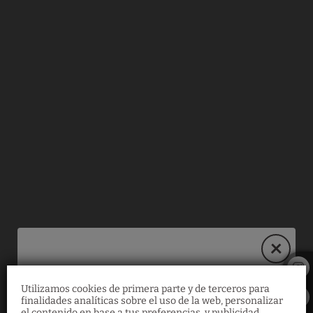
Servicio De Transporte del Hotel Es Revellar Art Resort en Campos. W
Utilizamos cookies de primera parte y de terceros para
30% de descuento
finalidades analíticas sobre el uso de la web, personalizar
el contenido en base a tus preferencias, y publicidad