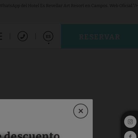
hatsApp del Hotel Es Revellar Art Resort en Campos. Web Oficial."/>
RESERVAR
ES
English
Deutsch
 descuento