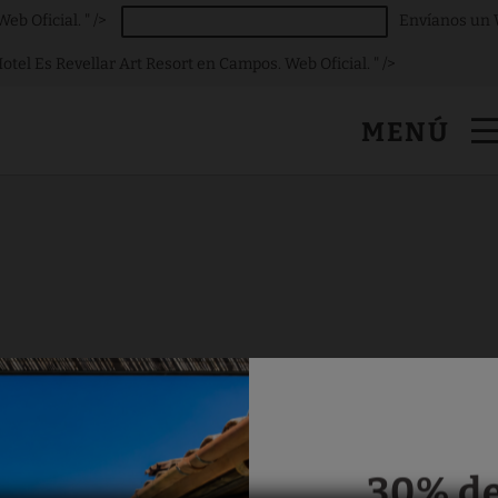
b Oficial. " />
Envíanos un W
el Es Revellar Art Resort en Campos. Web Oficial. " />
t Resort en Campos. Web Oficial.
MENÚ
30% de