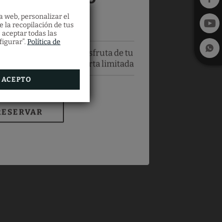
clusivo
a web, personalizar el
e la recopilación de tus
 aceptar todas las
figurar”.
Política de
 nuestra web oficial, disfruta de tu
jor precio con esta oferta limitada
ACEPTO
RESERVAR