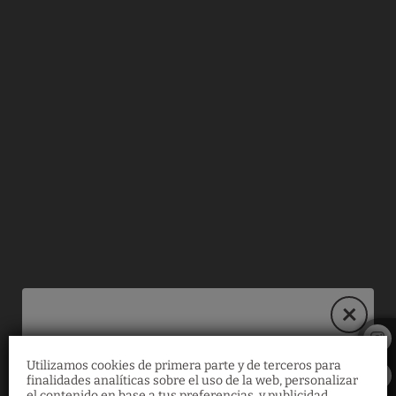
El Gran Mural del Hotel Es Revellar Art Resort en Campos. Web Oficia
Utilizamos cookies de primera parte y de terceros para
30% de descuento
finalidades analíticas sobre el uso de la web, personalizar
el contenido en base a tus preferencias, y publicidad