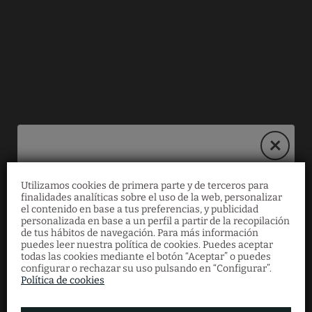
Utilizamos cookies de primera parte y de terceros para
30% de descuento
finalidades analíticas sobre el uso de la web, personalizar
el contenido en base a tus preferencias, y publicidad
exclusivo
personalizada en base a un perfil a partir de la recopilación
de tus hábitos de navegación. Para más información
puedes leer nuestra política de cookies. Puedes aceptar
todas las cookies mediante el botón “Aceptar” o puedes
Por reservar ahora desde nuestra web
configurar o rechazar su uso pulsando en “Configurar”.
Política de cookies
oficial, disfruta de tu escapada de verano al
mejor precio con esta oferta limitada