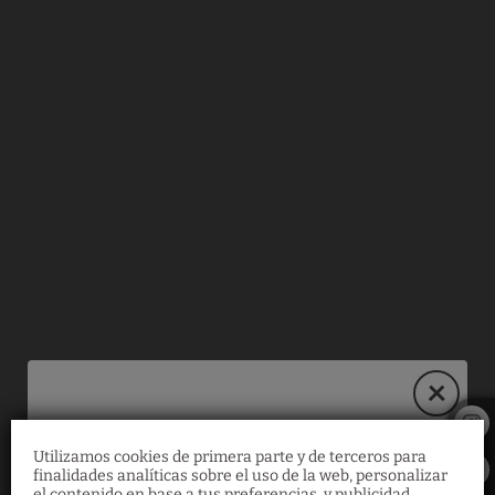
Es Revellar Art Resort del Hotel Es Revellar Art Resort en Campos. We
Utilizamos cookies de primera parte y de terceros para
30% de descuento
finalidades analíticas sobre el uso de la web, personalizar
el contenido en base a tus preferencias, y publicidad