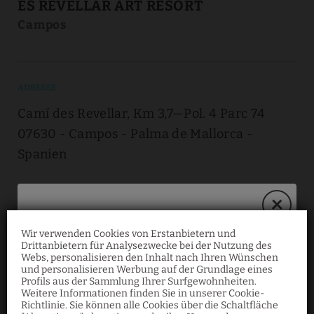
ES REVELLAR ART RESORT
Campos
ADRESSE
Camí des Revellar, Km 3,7—Pol. 4 Parc 74
07630
Campos
Palma de Mallorca
Spanien
KONTAKT
Wir verwenden Cookies von Erstanbietern und
(+34) 971 16 02 74
Drittanbietern für Analysezwecke bei der Nutzung des
30 % exklusiver Rabatt
Webs, personalisieren den Inhalt nach Ihren Wünschen
und personalisieren Werbung auf der Grundlage eines
info@revellarartresort.com
Profils aus der Sammlung Ihrer Surfgewohnheiten.
Weitere Informationen finden Sie in unserer Cookie-
Buchen Sie jetzt über unsere offizielle
Richtlinie. Sie können alle Cookies über die Schaltfläche