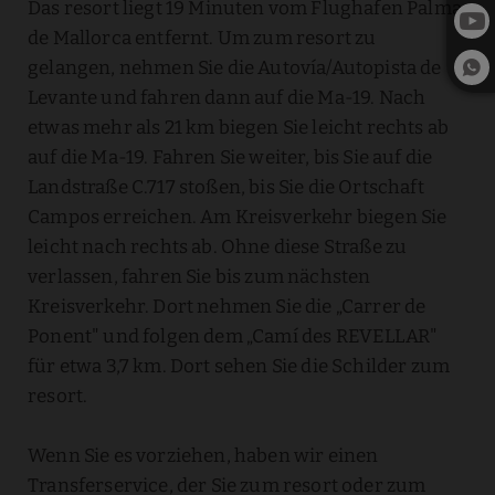
Das resort liegt 19 Minuten vom Flughafen Palma
de Mallorca entfernt. Um zum resort zu
gelangen, nehmen Sie die Autovía/Autopista de
Levante und fahren dann auf die Ma-19. Nach
etwas mehr als 21 km biegen Sie leicht rechts ab
auf die Ma-19. Fahren Sie weiter, bis Sie auf die
Landstraße C.717 stoßen, bis Sie die Ortschaft
Campos erreichen. Am Kreisverkehr biegen Sie
leicht nach rechts ab. Ohne diese Straße zu
verlassen, fahren Sie bis zum nächsten
Kreisverkehr. Dort nehmen Sie die „Carrer de
Ponent" und folgen dem „Camí des REVELLAR"
für etwa 3,7 km. Dort sehen Sie die Schilder zum
resort.
Wenn Sie es vorziehen, haben wir einen
Transferservice, der Sie zum resort oder zum