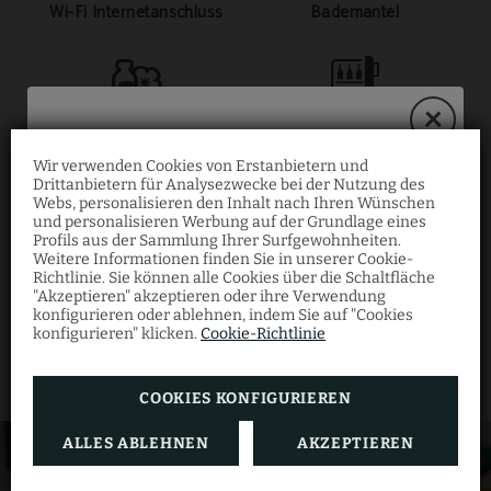
Wi-Fi Internetanschluss
Bademantel
Dusch- und Badeartikel
Minibar
Wir verwenden Cookies von Erstanbietern und
Drittanbietern für Analysezwecke bei der Nutzung des
30 % exklusiver Rabatt
Webs, personalisieren den Inhalt nach Ihren Wünschen
und personalisieren Werbung auf der Grundlage eines
Haartrockner
Telefon
Profils aus der Sammlung Ihrer Surfgewohnheiten.
Weitere Informationen finden Sie in unserer Cookie-
Buchen Sie jetzt über unsere offizielle
Richtlinie. Sie können alle Cookies über die Schaltfläche
Website und genießen Sie Ihren
"Akzeptieren" akzeptieren oder ihre Verwendung
MEHR ANZEIGEN
konfigurieren oder ablehnen, indem Sie auf "Cookies
Sommerurlaub zum besten Preis mit
konfigurieren" klicken.
Cookie-Richtlinie
Tee- und Kaffeekocher
diesem zeitlich begrenzten Angebot
SAT-TV
im Zimmer
COOKIES KONFIGURIEREN
RESERVIEREN
ALLES ABLEHNEN
AKZEPTIEREN
Klimaanlage oder