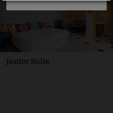
Individueller Safe
Heizung, je nach
Jahreszeit
Terrasse
Hausschuhe
Garten
Junior Suite