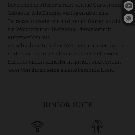
Bereichen des Resorts rund um die Gärten und
Gebäude. Alle Zimmer verfügen über eine
Terrasse und/oder einen eigenen Garten sowie
ein Wohnzimmer. Individuell dekoriert mit
Kunstwerken aus
verschiedene Teile der Welt. Jede unserer Junior
Suiten wurde liebevoll von einem Land, einem
Stil oder einem Künstler inspiriert und verleiht
jeder von ihnen seine eigene Persönlichkeit.
JUNIOR SUITE